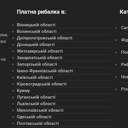
Платна рибалка в:
Кат
Вінницькій області
Сar
Волинській області
їни,
Дніпропетровській області
Фі
авої
Донецькій області
Житомирській області
По
Закарпатській області
 на
Запорізькій області
Ри
Івано-Франківській області
Но
Київській області
Кіровоградській області
Різ
Криму
Луганській області
Львівській області
Миколаївській області
Одеській області
Полтавській області