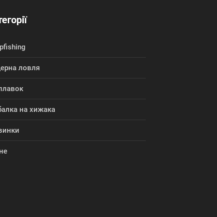
егорії
pfishing
дерна ловля
плавок
балка на хижака
винки
не