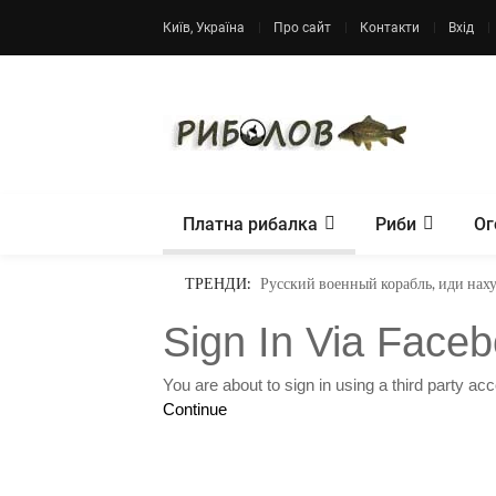
Київ, Україна
Про сайт
Контакти
Вхід
Платна рибалка
Риби
Ог
ТРЕНДИ:
Русский военный корабль, иди нах
Sign In Via Face
You are about to sign in using a third party a
Continue