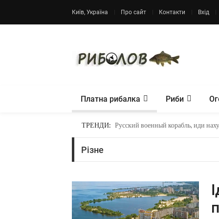
Київ, Україна
Про сайт
Контакти
Вхід
Платна рибалка
Риби
Ог
Фонд «Повернись живим»
ТРЕНДИ:
Русский военный корабль, иди нах
Різне
І
п