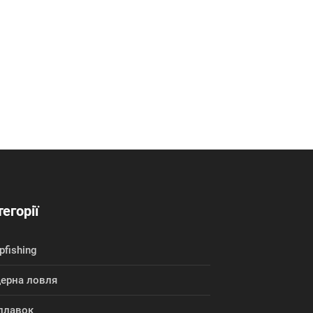
егорії
pfishing
дерна ловля
плавок