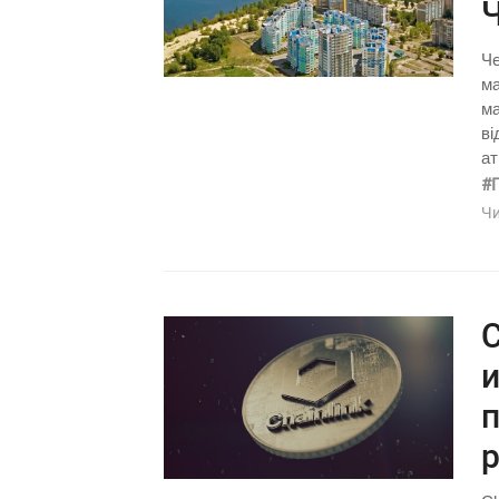
Че
ма
ма
ві
ат
#
Чи
C
и
п