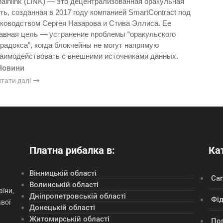
ainlink (LINK) — это децентрализованная оракульная
ть, созданная в 2017 году компанией SmartContract под
ководством Сергея Назарова и Стива Эллиса. Ее
авная цель — устранение проблемы “оракульского
радокса”, когда блокчейны не могут напрямую
аимодействовать с внешними источниками данных.
Новини
тати далі
Платна рибалка в:
Кат
Вінницькій області
Сar
Волинській області
їни,
Дніпропетровській області
Фі
авої
Донецькій області
Житомирській області
По