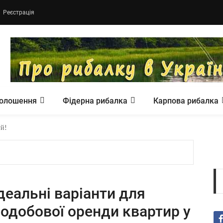
Реєстрація
олошення
Фідерна рибалка
Карпова рибалка
уй!
деальні варіанти для
одобової оренди квартир у