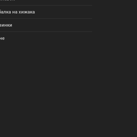
балка на хижака
винки
не