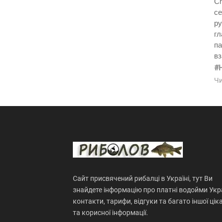
Ch
се
ру
гл
па
вз
#
Чи
Сайт присвячений рибалці в Україні, тут Ви
знайдете інформацію про платні водойми Укра
контакти, тарифи, відгуки та багато іншої цік
та корисної інформації.