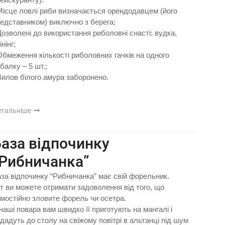
Місце ловлі риби визначається орендодавцем (його
едставником) виключно з берега;
Дозволені до використання риболовні снасті: вудка,
інінг;
Обмеження кількості риболовних гачків на одного
балку – 5 шт.;
Вилов білого амура заборонено.
етальніше
аза відпочинку
“Рибничанка”
за відпочинку “Рибничанка” має свій форельник.
т ви можете отримати задоволення від того, що
мостійно зловите форель чи осетра.
наші повара вам швидко її приготують на мангалі і
дадуть до столу на свіжому повітрі в альтанці під шум