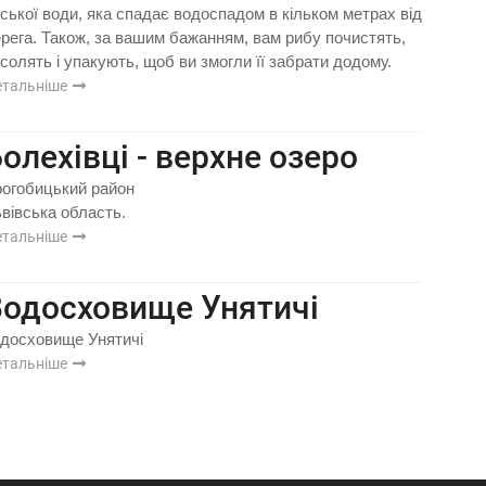
рської води, яка спадає водоспадом в кільком метрах від
рега. Також, за вашим бажанням, вам рибу почистять,
солять і упакують, щоб ви змогли її забрати додому.
етальніше
олехівці - верхне озеро
огобицький район
вівська область.
етальніше
Водосховище Унятичі
досховище Унятичі
етальніше