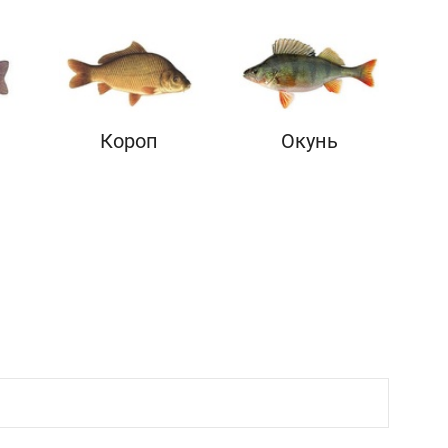
Короп
Окунь