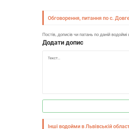
Обговорення, питання по с. Довг
Постів, дописів чи патань по даній водойм
Додати допис
Інші водойми в Львівській област