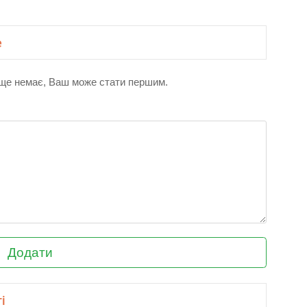
е
і ще немає, Ваш може стати першим.
Додати
і