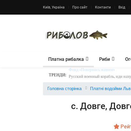
Київ, Україна
Про сайт
Контакти
Вхід
Платна рибалка
Риби
Ог
ТРЕНДИ:
Фонд «Повернись живим»
Головна сторінка
Платні водойми Льв
с. Довге, Довг
Рейт