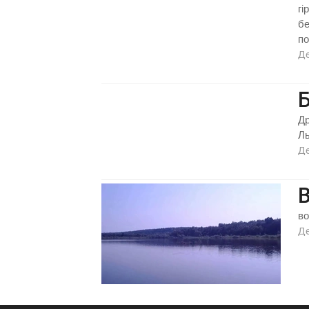
гі
бе
по
Д
Б
Др
Ль
Д
во
Д