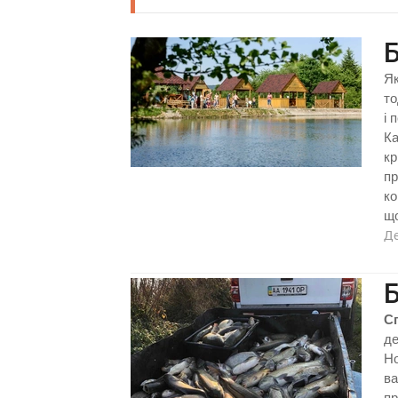
Б
Як
то
і 
Ка
кр
пр
ко
що
Д
Б
С
де
Но
ва
пр