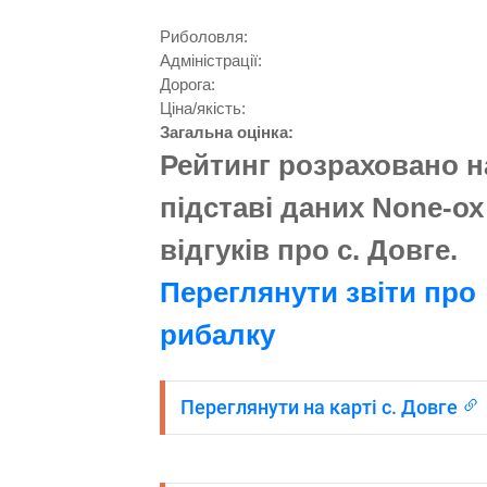
Риболовля:
Aдміністрації:
Дорога:
Ціна/якість:
Загальна оцінка:
Рейтинг розраховано н
підставі даних None-ох
відгуків про с. Довге.
Переглянути звіти про
рибалку
Переглянути на карті с. Довге
Попередня