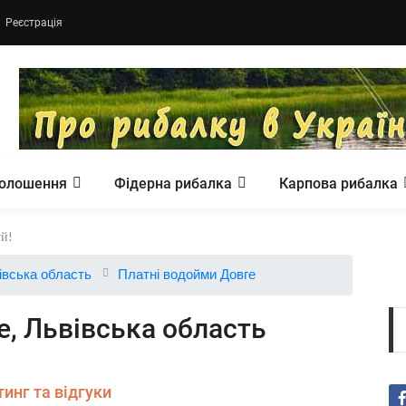
Реєстрація
олошення
Фідерна рибалка
Карпова рибалка
івська область
Платні водойми Довге
е, Львівська область
инг та відгуки