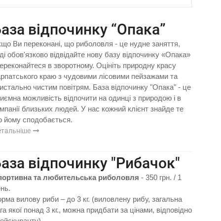
аза відпочинку “Опака”
що Ви переконані, що риболовля - це нудне заняття,
ді обов'язково відвідайте нову базу відпочинку «Опака»
переконайтеся в зворотному. Оцініть природну красу
рпатського краю з чудовими лісовими пейзажами та
истально чистим повітрям. База відпочинку "Опака" - це
иємна можливість відпочити на одинці з природою і в
мпанії близьких людей. У нас кожний клієнт знайде те
 йому сподобається.
етальніше
аза відпочинку "Рибачок"
портивна та любительська риболовля
- 350 грн. / 1
нь.
рма вилову риби – до 3 кг. (виловлену рибу, загальна
га якої понад 3 кг., можна придбати за цінами, відповідно
ейскуранту).