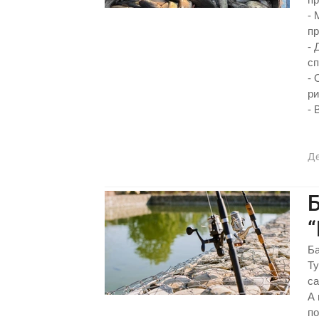
- 
пр
- 
сп
- 
ри
- 
Д
Б
Ба
Ту
са
А 
по