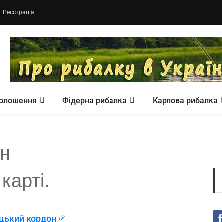
Реєстрація
олошення
Фідерна рибалка
Карпова рибалка
он
карті.
ацький кордон