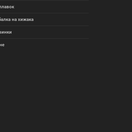
плавок
балка на хижака
винки
не