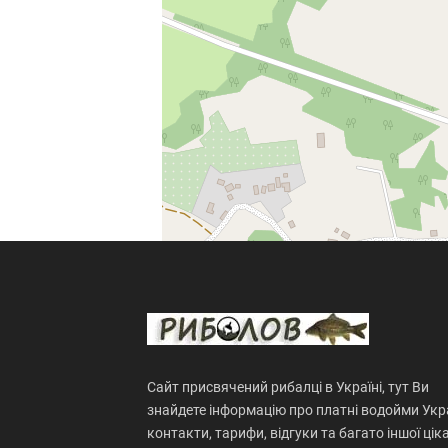
Сайт присвячений рибалці в Україні, тут Ви
знайдете інформацію про платні водойми Укра
контакти, тарифи, відгуки та багато іншої цік