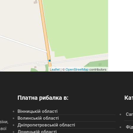
Leaflet
| ©
OpenStreetMap
contributors
Платна рибалка в:
Кат
Вінницькій області
Сar
Волинській області
їни,
Дніпропетровській області
Фі
авої
Донецькій області