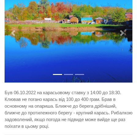
Попередня
Насту
Був 06.10.2022 на карасьовому ставку з 14:00 до 18:30.
Клював не погано карась від 100 до 400 грам. Брав в
основному на опариша. Ближче до берега дрібніший,
ближче до протилежного берегу - крупний карась. Рибалкою
задоволений, якщо погода не підвиде може вийде ще раз
поїхати в цьому році.