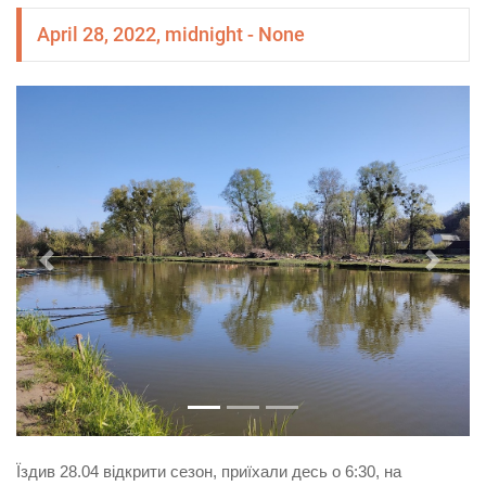
April 28, 2022, midnight - None
Попередня
Насту
Їздив 28.04 відкрити сезон, приїхали десь о 6:30, на