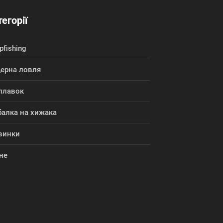
егорії
pfishing
дерна ловля
плавок
балка на хижака
винки
не