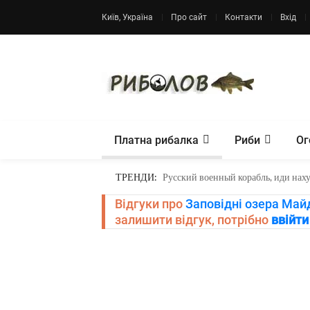
Київ, Україна
Про сайт
Контакти
Вхід
Платна рибалка
Риби
Ог
ТРЕНДИ:
Русский военный корабль, иди нах
Відгуки про
Заповідні озера Майд
залишити відгук, потрібно
ввійт