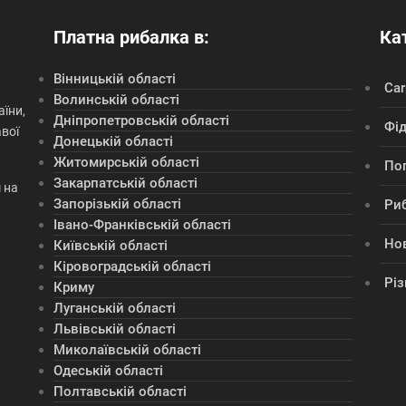
Платна рибалка в:
Кат
Вінницькій області
Сar
Волинській області
їни,
Дніпропетровській області
Фі
авої
Донецькій області
Житомирській області
По
Закарпатській області
 на
Запорізькій області
Ри
Івано-Франківській області
Но
Київській області
Кіровоградській області
Різ
Криму
Луганській області
Львівській області
Миколаївській області
Одеській області
Полтавській області