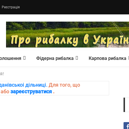
Реєстрація
олошення
Фідерна рибалка
Карпова рибалка
уй!
анівськоі дільниці.
Для того, що
и
або
зареєструватися
.