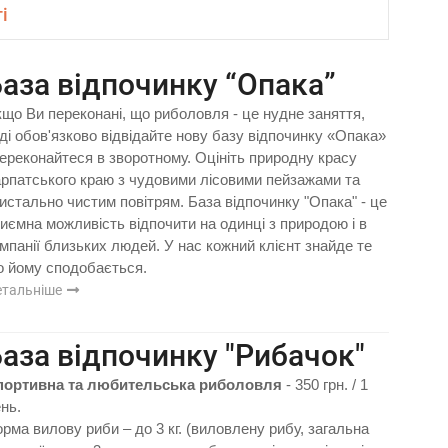
і
аза відпочинку “Опака”
що Ви переконані, що риболовля - це нудне заняття,
ді обов'язково відвідайте нову базу відпочинку «Опака»
переконайтеся в зворотному. Оцініть природну красу
рпатського краю з чудовими лісовими пейзажами та
истально чистим повітрям. База відпочинку "Опака" - це
иємна можливість відпочити на одинці з природою і в
мпанії близьких людей. У нас кожний клієнт знайде те
 йому сподобається.
етальніше
аза відпочинку "Рибачок"
портивна та любительська риболовля
- 350 грн. / 1
нь.
рма вилову риби – до 3 кг. (виловлену рибу, загальна