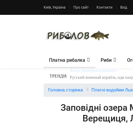
Київ, Україна
Про сайт
Контакти
Вхід
Платна рибалка
Риби
Ог
ТРЕНДИ:
Фонд «Повернись живим»
Головна сторінка
Платні водойми Льв
Заповідні озера 
Верещиця, 