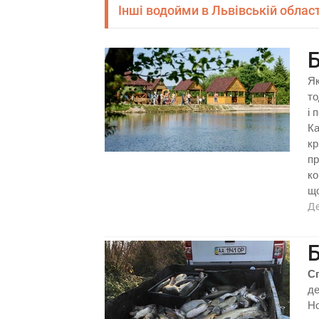
Інші водойми в Львівській област
Б
Як
то
і 
Ка
кр
пр
ко
що
Д
Б
С
де
Но