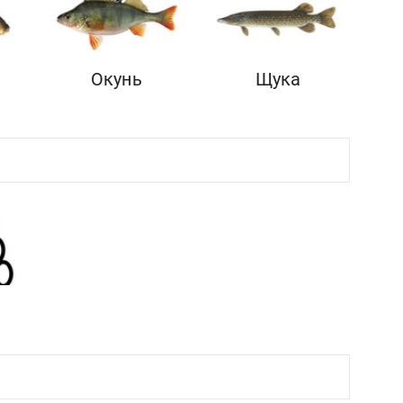
Окунь
Щука