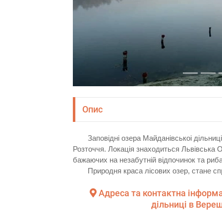
Опис
Заповідні озера Майданівськоі дільниці
Розточчя. Локація знаходиться Львівська 
бажаючих на незабутній відпочинок та риба
Природня краса лісових озер, стане с
Адреса та контактна інформа
дільниці в Вере