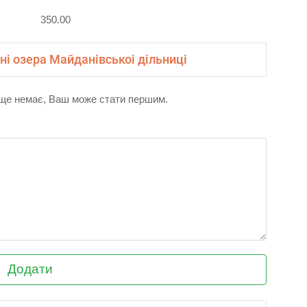
350.00
ні озера Майданівськоі дільниці
і ще немає, Ваш може стати першим.
Додати