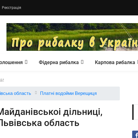
Реєстрація
олошення
Фідерна рибалка
Карпова рибалка
івська область
Платні водойми Верещиця
Майданівськоі дільниці,
Львівська область