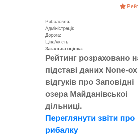
Рейт
Риболовля:
Aдміністрації:
Дорога:
Ціна/якість:
Загальна оцінка:
Рейтинг розраховано н
підставі даних None-ох
відгуків про Заповідні
озера Майданівськоі
дільниці.
Переглянути звіти про
рибалку