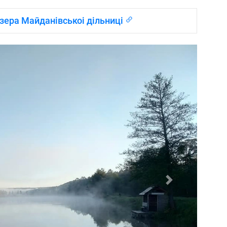
озера Майданівськоі дільниці
Наступна