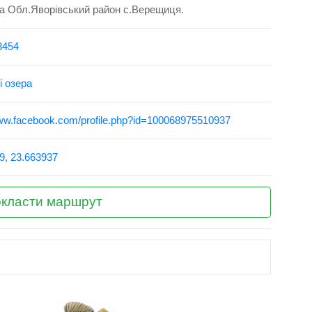
а Обл.Яворівський район с.Верещиця.
3454
і озера
www.facebook.com/profile.php?id=100068975510937
9, 23.663937
класти маршрут