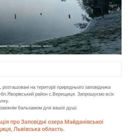
, розташовані на території природнього заповідника
Обл.Яворівський район с.Верещиця. Запрошуємо всіх
лку.
правжнім бальзамом для вашої душі.
ція про Заповідні озера Майданівськоі
щиця, Львівська область.