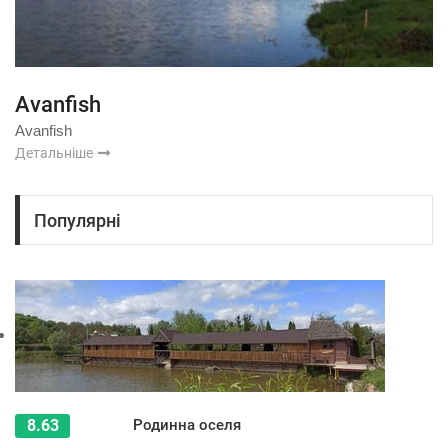
Аvanfish
Аvanfish
Детальніше
Популярні
8.63
Родинна оселя