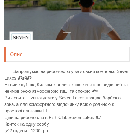
Опис
Запрошуємо на риболовлю у заміський комплекс Seven
Lakes
🎣
🎣
🎣
Новий клуб під Києвом з величезною кількістю видів риб та
неймовірною атмосферою тиші та спокою
🐟
Ви ловите – ми готуємо: у Seven Lakes працює барбекю-
зона, а для комфортного відпочинку всією родиною є
просторі альтанки
👍🏻
Ціни на риболовлю в Fish Club Seven Lakes
💵
Квиток на одну особу
✅
2 години - 1200 грн