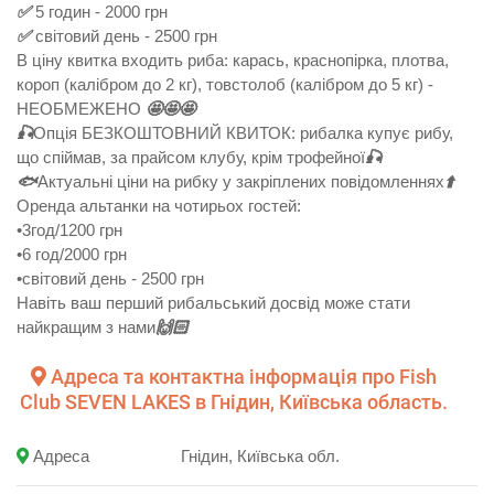
✅
5 годин - 2000 грн
✅
світовий день - 2500 грн
В ціну квитка входить риба: карась, краснопірка, плотва,
короп (калібром до 2 кг), товстолоб (калібром до 5 кг) -
НЕОБМЕЖЕНО
🤩
🤩
🤩
🎣
Опція БЕЗКОШТОВНИЙ КВИТОК: рибалка купує рибу,
що спіймав, за прайсом клубу, крім трофейної
🎣
🐟
Актуальні ціни на рибку у закріплених повідомленнях
⬆️
Оренда альтанки на чотирьох гостей:
•3год/1200 грн
•6 год/2000 грн
•світовий день - 2500 грн
Навіть ваш перший рибальський досвід може стати
найкращим з нами
🙌🏻
Адреса та контактна інформація про Fish
Club SEVEN LAKES в Гнідин, Київська область.
Адреса
Гнідин, Київська обл.