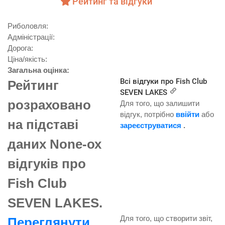
Рейтинг та відгуки
Риболовля:
Aдміністрації:
Дорога:
Ціна/якість:
Загальна оцінка:
Всі відгуки про Fish Club
Рейтинг
SEVEN LAKES
розраховано
Для того, що залишити
відгук, потрібно
ввійти
або
на підставі
зареєструватися
.
даних None-ох
відгуків про
Fish Club
SEVEN LAKES.
Для того, що створити звіт,
Переглянути