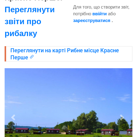
Для того, що створити звіт,
Переглянути
потрібно
ввійти
або
звіти про
зареєструватися
.
рибалку
Переглянути на карті Рибне місце Красне
Перше
Попередня
Насту