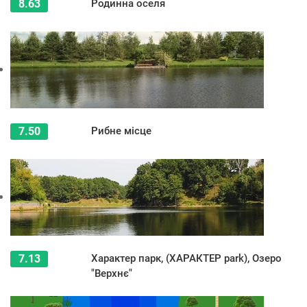
8.63
Родинна оселя
7.50
Рибне місце
7.13
Характер парк, (ХАРАКТЕР park), Озеро
"Верхнє"