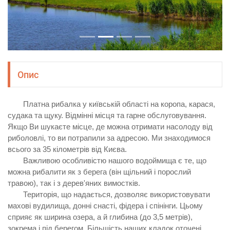
Опис
Платна рибалка у київській області на коропа, карася,
судака та щуку. Відмінні місця та гарне обслуговування.
Якщо Ви шукаєте місце, де можна отримати насолоду від
риболовлі, то ви потрапили за адресою. Ми знаходимося
всього за 35 кілометрів від Києва.
Важливою особливістю нашого водоймища є те, що
можна рибалити як з берега (він щільний і порослий
травою), так і з дерев'яних вимостків.
Територія, що надається, дозволяє використовувати
махові вудилища, донні снасті, фідера і спінінги. Цьому
сприяє як ширина озера, а й глибина (до 3,5 метрів),
зокрема і під берегом. Більшість наших кладок оточені