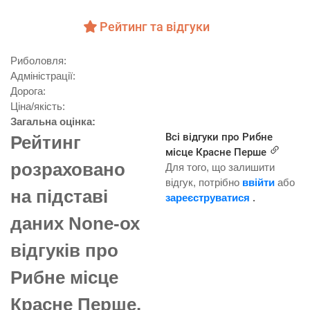
Рейтинг та відгуки
Риболовля:
Aдміністрації:
Дорога:
Ціна/якість:
Загальна оцінка:
Всі відгуки про Рибне
Рейтинг
місце Красне Перше
розраховано
Для того, що залишити
відгук, потрібно
ввійти
або
на підставі
зареєструватися
.
даних None-ох
відгуків про
Рибне місце
Красне Перше.