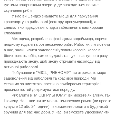
густими чагарниками очерету, де знаходиться велике
скупчення риби.
У нас ви швидко знайдете місце для паркування
транспорту та риболовлі (сектору пронумеровані), а
спеціально підгодовані кладки забезпечать вам хороше
клювання.
Методика, розроблена фахівцями водоймища, сприяє
плідному годівлі та розмноженню риби. Рибалки, які ловили
в нас, залишилися задоволені уловом коропів, карасів,
білих товстолобів, хижих судаків та щук, і наступного разу
приїжджають знову, щоб знову отримати насолоду від
активної риболовлі.
Побувавши в "МІСЦІ РИБНОМУ", ви отримаєте море
задоволення від риболовлі та красивої природи. Ми
стежимо за чистотою, постійно прибираємо територію і
просимо гостей дотримуватися порядку.
Рибалити в "МІСЦІ РИБНОМУ" ви можете як влітку, так
і взимку. Наші квитки не мають тимчасових рамок (ви просто
купуєте 12 або 24 години) і ви зможете ловити в будь-який
зручний для вас час доби. У нас, ви зможете удосконалити